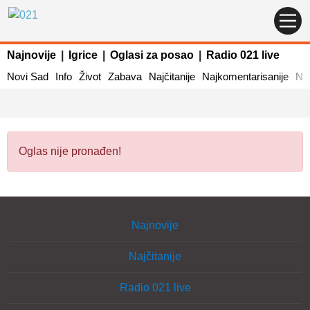
Najnovije
|
Igrice
|
Oglasi za posao
|
Radio 021 live
Novi Sad
Info
Život
Zabava
Najčitanije
Najkomentarisanije
Naj
Oglas nije pronađen!
Najnovije
Najčitanije
Radio 021 live