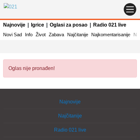
Najnovije
|
Igrice
|
Oglasi za posao
|
Radio 021 live
Novi Sad
Info
Život
Zabava
Najčitanije
Najkomentarisanije
Naj
Oglas nije pronađen!
Najnovije
Najčitanije
Radio 021 live