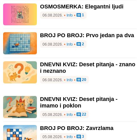
OSMOSMERKA: Elegantni ljudi
1
06.08.2026.
•
Info
•
BROJ PO BROJ: Prvo jedan pa dva
2
06.08.2026.
•
Info
•
DNEVNI KVIZ: Deset pitanja - znano
i neznano
20
06.08.2026.
•
Info
•
DNEVNI KVIZ: Deset pitanja -
imamo i poklon
22
05.08.2026.
•
Info
•
BROJ PO BROJ: Zavrzlama
3
05.08.2026.
•
Info
•