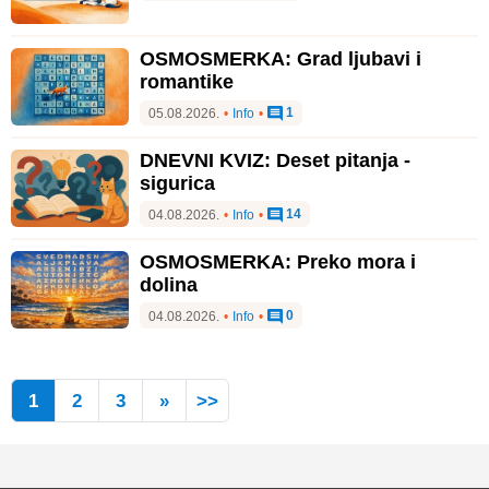
OSMOSMERKA: Grad ljubavi i
romantike
1
05.08.2026.
•
Info
•
DNEVNI KVIZ: Deset pitanja -
sigurica
14
04.08.2026.
•
Info
•
OSMOSMERKA: Preko mora i
dolina
0
04.08.2026.
•
Info
•
1
2
3
»
>>