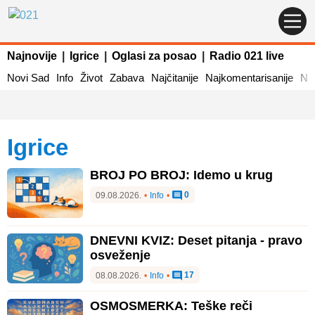
Najnovije
|
Igrice
|
Oglasi za posao
|
Radio 021 live
Novi Sad
Info
Život
Zabava
Najčitanije
Najkomentarisanije
Naj
igrice
BROJ PO BROJ: Idemo u krug
0
09.08.2026.
•
Info
•
DNEVNI KVIZ: Deset pitanja - pravo
osveženje
17
08.08.2026.
•
Info
•
OSMOSMERKA: Teške reči