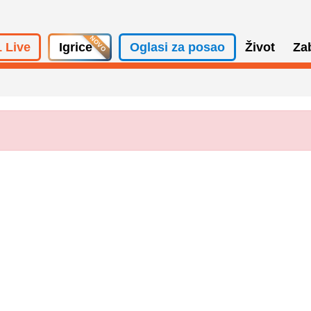
 Live
Igrice
Oglasi za posao
Život
Za