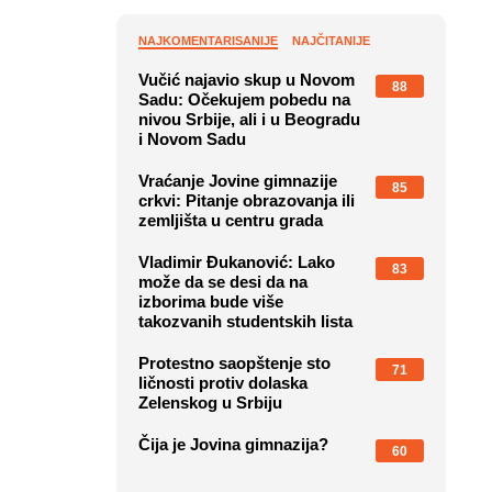
NAJKOMENTARISANIJE
NAJČITANIJE
Vučić najavio skup u Novom
88
Sadu: Očekujem pobedu na
nivou Srbije, ali i u Beogradu
i Novom Sadu
Vraćanje Jovine gimnazije
85
crkvi: Pitanje obrazovanja ili
zemljišta u centru grada
Vladimir Đukanović: Lako
83
može da se desi da na
izborima bude više
takozvanih studentskih lista
Protestno saopštenje sto
71
ličnosti protiv dolaska
Zelenskog u Srbiju
Čija je Jovina gimnazija?
60