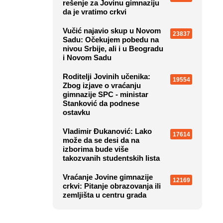
rešenje za Jovinu gimnaziju
da je vratimo crkvi
Vučić najavio skup u Novom
23837
Sadu: Očekujem pobedu na
nivou Srbije, ali i u Beogradu
i Novom Sadu
Roditelji Jovinih učenika:
19554
Zbog izjave o vraćanju
gimnazije SPC - ministar
Stanković da podnese
ostavku
Vladimir Đukanović: Lako
17614
može da se desi da na
izborima bude više
takozvanih studentskih lista
Vraćanje Jovine gimnazije
12169
crkvi: Pitanje obrazovanja ili
zemljišta u centru grada