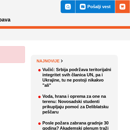
Pošalji vest
bava
NAJNOVIJE
Vučić: Srbija podržava teritorijalni
integritet svih članica UN, pa i
Ukrajine, tu ne postoji nikakvo
"ali"
Voda, hrana i oprema za one na
terenu: Novosadski studenti
prikupljaju pomoć za Deliblatsku
peščaru
Posle požara zabrana gradnje 30
godina? Akademski plenum traži