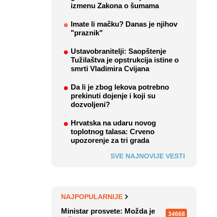
izmenu Zakona o šumama
Imate li mačku? Danas je njihov
"praznik"
Ustavobranitelji: Saopštenje
Tužilaštva je opstrukcija istine o
smrti Vladimira Cvijana
Da li je zbog lekova potrebno
prekinuti dojenje i koji su
dozvoljeni?
Hrvatska na udaru novog
toplotnog talasa: Crveno
upozorenje za tri grada
SVE NAJNOVIJE VESTI
NAJPOPULARNIJE
Ministar prosvete: Možda je
34668