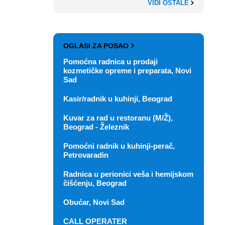
VIDI OSTALE
OGLASI ZA POSAO
Pomoćna radnica u prodaji
kozmetičke opreme i preparata, Novi
Sad
Kasir/radnik u kuhinji, Beograd
Kuvar za rad u restoranu (M/Ž),
Beograd - Železnik
Pomoćni radnik u kuhinji-perač,
Petrovaradin
Radnica u perionici veša i hemijskom
čišćenju, Beograd
Obućar, Novi Sad
CALL OPERATER