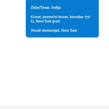
Zidar/Tesar, Inđija
Kuvar, pomoćni kuvar, konobar (m/
ž), Novi Sad grad
Vozač-dostavljač, Novi Sad