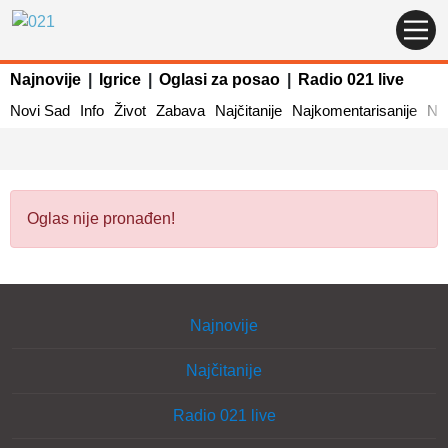
Najnovije
|
Igrice
|
Oglasi za posao
|
Radio 021 live
Novi Sad
Info
Život
Zabava
Najčitanije
Najkomentarisanije
Naj
Oglas nije pronađen!
Najnovije
Najčitanije
Radio 021 live