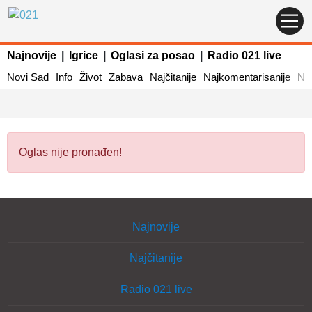
Najnovije
|
Igrice
|
Oglasi za posao
|
Radio 021 live
Novi Sad
Info
Život
Zabava
Najčitanije
Najkomentarisanije
Naj
Oglas nije pronađen!
Najnovije
Najčitanije
Radio 021 live