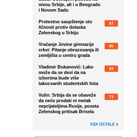
nivou Srbije, ali i u Beogradu
i Novom Sadu
Protestno saopštenje sto
87
ličnosti protiv dolaska
Zelenskog u Srbiju
Vraćanje Jovine gimnazije
85
crkvi: Pitanje obrazovanja ili
zemljišta u centru grada
Vladimir Đukanović: Lako
83
može da se desi da na
izborima bude više
takozvanih studentskih lista
Vulin: Srbija da se obaveže
73
da neće prodati ni metak
neprijateljima Rusije, poseta
Zelenskog pritisak Brisela
VIDI OSTALE