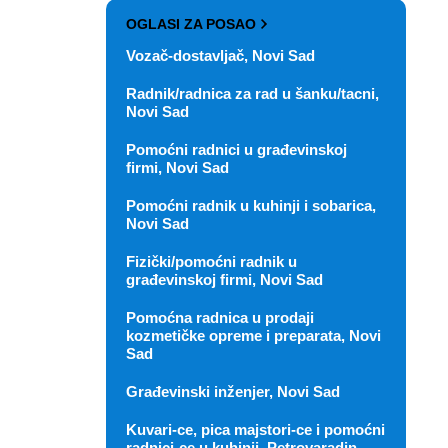
OGLASI ZA POSAO
Vozač-dostavljač, Novi Sad
Radnik/radnica za rad u šanku/tacni,
Novi Sad
Pomoćni radnici u građevinskoj
firmi, Novi Sad
Pomoćni radnik u kuhinji i sobarica,
Novi Sad
Fizički/pomoćni radnik u
građevinskoj firmi, Novi Sad
Pomoćna radnica u prodaji
kozmetičke opreme i preparata, Novi
Sad
Građevinski inženjer, Novi Sad
Kuvari-ce, pica majstori-ce i pomoćni
radnici-ce u kuhinji, Petrovaradin