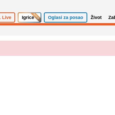
 Live
Igrice
Oglasi za posao
Život
Za