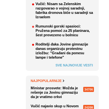
Vučić: Nisam sa Zelenskim
razgovarao o vojnoj saradnji,
fabrika dronova biće u saradnji sa
Izraelom
Rumunski gorski spasioci:
Pružena pomoć za 25 planinara,
šest prevezeno u bolnicu
Roditelji đaka Jovine gimnazije
danas organizuju protestnu
izložbu: "Građani da ponesu
lampe i telefone"
SVE NAJNOVIJE VESTI
NAJPOPULARNIJE
Ministar prosvete: Možda je
34706
rešenje za Jovinu gimnaziju
da je vratimo crkvi
Vučić najavio skup u Novom
24208