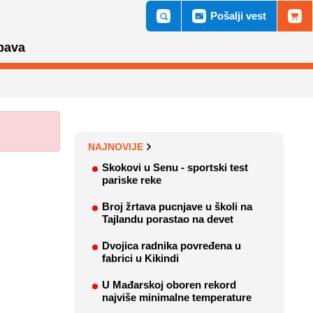
Pošalji vest
bava
NAJNOVIJE
Skokovi u Senu - sportski test
pariske reke
Broj žrtava pucnjave u školi na
Tajlandu porastao na devet
Dvojica radnika povređena u
fabrici u Kikindi
U Mađarskoj oboren rekord
najviše minimalne temperature