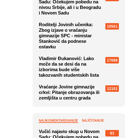
Sadu: Očekujem pobedu na
nivou Srbije, ali i u Beogradu
i Novom Sadu
Roditelji Jovinih učenika:
19561
Zbog izjave o vraćanju
gimnazije SPC - ministar
Stanković da podnese
ostavku
Vladimir Đukanović: Lako
17688
može da se desi da na
izborima bude više
takozvanih studentskih lista
Vraćanje Jovine gimnazije
12181
crkvi: Pitanje obrazovanja ili
zemljišta u centru grada
NAJKOMENTARISANIJE
NAJČITANIJE
Vučić najavio skup u Novom
93
Sadu: Očekujem pobedu na