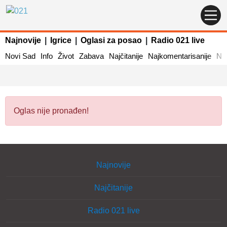
Najnovije
|
Igrice
|
Oglasi za posao
|
Radio 021 live
Novi Sad
Info
Život
Zabava
Najčitanije
Najkomentarisanije
Naj
Oglas nije pronađen!
Najnovije
Najčitanije
Radio 021 live