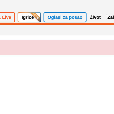
 Live
Igrice
Oglasi za posao
Život
Za