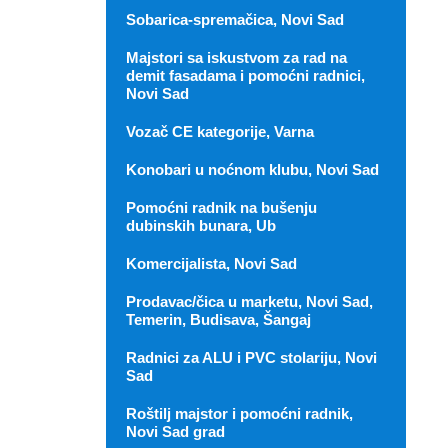
Sobarica-spremačica, Novi Sad
Majstori sa iskustvom za rad na
demit fasadama i pomoćni radnici,
Novi Sad
Vozač CE kategorije, Varna
Konobari u noćnom klubu, Novi Sad
Pomoćni radnik na bušenju
dubinskih bunara, Ub
Komercijalista, Novi Sad
Prodavac/čica u marketu, Novi Sad,
Temerin, Budisava, Šangaj
Radnici za ALU i PVC stolariju, Novi
Sad
Roštilj majstor i pomoćni radnik,
Novi Sad grad