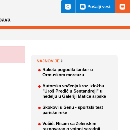
Pošalji vest
bava
NAJNOVIJE
Raketa pogodila tanker u
Ormuskom moreuzu
Autorska vođenja kroz izložbu
"Uroš Predić u Sentandreji" u
nedelju u Galeriji Matice srpske
Skokovi u Senu - sportski test
pariske reke
Vučić: Nisam sa Zelenskim
razgovarao o vojnoj saradnji,