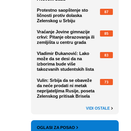
Protestno saopštenje sto
87
ličnosti protiv dolaska
Zelenskog u Srbiju
Vraćanje Jovine gimnazije
85
crkvi: Pitanje obrazovanja ili
zemljišta u centru grada
Vladimir Đukanović: Lako
83
može da se desi da na
izborima bude više
takozvanih studentskih lista
Vulin: Srbija da se obaveže
73
da neće prodati ni metak
neprijateljima Rusije, poseta
Zelenskog pritisak Brisela
VIDI OSTALE
OGLASI ZA POSAO