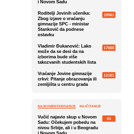
i Novom Sadu
Roditelji Jovinih učenika:
19561
Zbog izjave o vraćanju
gimnazije SPC - ministar
Stanković da podnese
ostavku
Vladimir Đukanović: Lako
17688
može da se desi da na
izborima bude više
takozvanih studentskih lista
Vraćanje Jovine gimnazije
12181
crkvi: Pitanje obrazovanja ili
zemljišta u centru grada
NAJKOMENTARISANIJE
NAJČITANIJE
Vučić najavio skup u Novom
93
Sadu: Očekujem pobedu na
nivou Srbije, ali i u Beogradu
i Novom Sadu