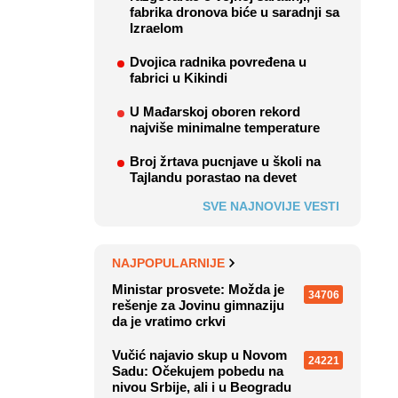
fabrika dronova biće u saradnji sa
Izraelom
Dvojica radnika povređena u
fabrici u Kikindi
U Mađarskoj oboren rekord
najviše minimalne temperature
Broj žrtava pucnjave u školi na
Tajlandu porastao na devet
SVE NAJNOVIJE VESTI
NAJPOPULARNIJE
Ministar prosvete: Možda je
34706
rešenje za Jovinu gimnaziju
da je vratimo crkvi
Vučić najavio skup u Novom
24221
Sadu: Očekujem pobedu na
nivou Srbije, ali i u Beogradu