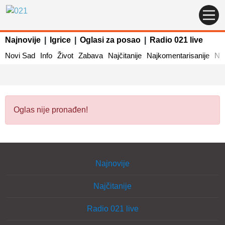
Najnovije
|
Igrice
|
Oglasi za posao
|
Radio 021 live
Novi Sad
Info
Život
Zabava
Najčitanije
Najkomentarisanije
Naj
Oglas nije pronađen!
Najnovije
Najčitanije
Radio 021 live