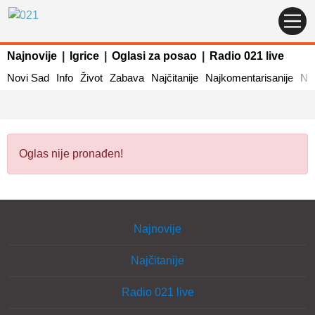
Najnovije
|
Igrice
|
Oglasi za posao
|
Radio 021 live
Novi Sad
Info
Život
Zabava
Najčitanije
Najkomentarisanije
Naj
Oglas nije pronađen!
Najnovije
Najčitanije
Radio 021 live