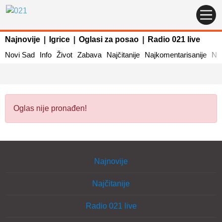
Najnovije
|
Igrice
|
Oglasi za posao
|
Radio 021 live
Novi Sad
Info
Život
Zabava
Najčitanije
Najkomentarisanije
Naj
Oglas nije pronađen!
Najnovije
Najčitanije
Radio 021 live