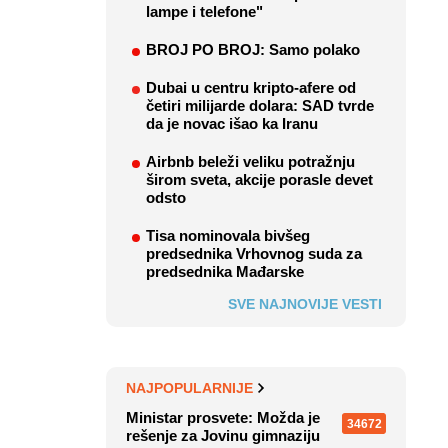
lampe i telefone"
BROJ PO BROJ: Samo polako
Dubai u centru kripto-afere od
četiri milijarde dolara: SAD tvrde
da je novac išao ka Iranu
Airbnb beleži veliku potražnju
širom sveta, akcije porasle devet
odsto
Tisa nominovala bivšeg
predsednika Vrhovnog suda za
predsednika Mađarske
SVE NAJNOVIJE VESTI
NAJPOPULARNIJE
Ministar prosvete: Možda je
34672
rešenje za Jovinu gimnaziju