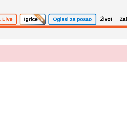
 Live
Igrice
Oglasi za posao
Život
Za