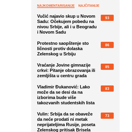
NAJKOMENTARISANIJE
NAJČITANIJE
Vučić najavio skup u Novom
93
Sadu: Očekujem pobedu na
nivou Srbije, ali i u Beogradu
i Novom Sadu
Protestno saopštenje sto
86
ličnosti protiv dolaska
Zelenskog u Srbiju
Vraćanje Jovine gimnazije
85
crkvi: Pitanje obrazovanja ili
zemljišta u centru grada
Vladimir Đukanović: Lako
83
može da se desi da na
izborima bude više
takozvanih studentskih lista
Vulin: Srbija da se obaveže
73
da neće prodati ni metak
neprijateljima Rusije, poseta
Zelenskog pritisak Brisela