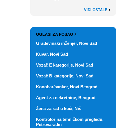
VIDI OSTALE
OGLASI ZA POSAO
Građevinski inženjer, Novi Sad
Kuvar, Novi Sad
Vozač E kategorije, Novi Sad
Vozač B kategorije, Novi Sad
Konobar/sanker, Novi Beograd
Agent za nekretnine, Beograd
Žena za rad u kući, Niš
Kontrolor na tehničkom pregledu,
Petrovaradin