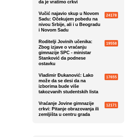
da je vratimo crkvi
Vučić najavio skup u Novom
24178
Sadu: Očekujem pobedu na
nivou Srbije, ali i u Beogradu
i Novom Sadu
Roditelji Jovinih učenika:
19558
Zbog izjave o vraćanju
gimnazije SPC - ministar
Stanković da podnese
ostavku
Vladimir Đukanović: Lako
17655
može da se desi da na
izborima bude više
takozvanih studentskih lista
Vraćanje Jovine gimnazije
12171
crkvi: Pitanje obrazovanja ili
zemljišta u centru grada