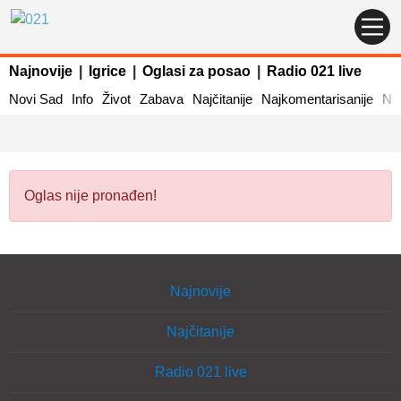
Najnovije
|
Igrice
|
Oglasi za posao
|
Radio 021 live
Novi Sad
Info
Život
Zabava
Najčitanije
Najkomentarisanije
Naj
Oglas nije pronađen!
Najnovije
Najčitanije
Radio 021 live