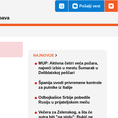
Pošalji vest
bava
NAJNOVIJE
MUP: Aktivna četiri veća požara,
najveći izbio u mestu Šumarak u
Deliblatskoj peščari
Španija uvodi privremene kontrole
za putnike iz Italije
Odbojkašice Srbije pobedile
Rusiju u prijateljskom meču
Večera za Zelenskog, a šta će
sutra biti "na stolu": Đukić ne