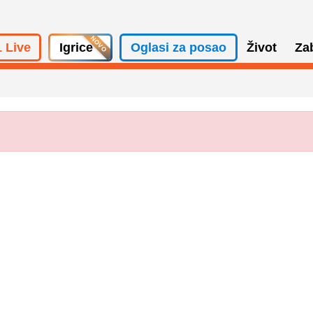
 Live
Igrice
Oglasi za posao
Život
Za