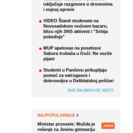
isključuje razgovore o dronovima
i vojnoj opremi
VIDEO Štand studenata na
Novosadskom noćnom bazaru,
blizu njih SNS aktivisti i "Srbija
pobeđuje"
MUP apelovao na posetioce
Sabora trubača u Guči: Ne vozite
pijani
Studenti u Pančevu prikupljaju
pomoć za vatrogasce i
dobrovoljce u Deliblatskoj peščari
SVE NAJNOVIJE VESTI
NAJPOPULARNIJE
Ministar prosvete: Možda je
34660
rešenje za Jovinu gimnaziju