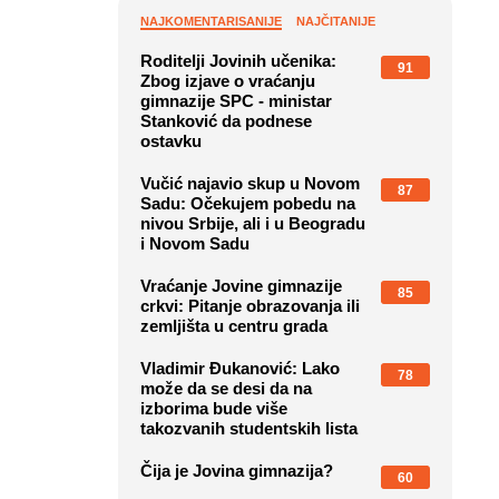
NAJKOMENTARISANIJE
NAJČITANIJE
Roditelji Jovinih učenika:
91
Zbog izjave o vraćanju
gimnazije SPC - ministar
Stanković da podnese
ostavku
Vučić najavio skup u Novom
87
Sadu: Očekujem pobedu na
nivou Srbije, ali i u Beogradu
i Novom Sadu
Vraćanje Jovine gimnazije
85
crkvi: Pitanje obrazovanja ili
zemljišta u centru grada
Vladimir Đukanović: Lako
78
može da se desi da na
izborima bude više
takozvanih studentskih lista
Čija je Jovina gimnazija?
60