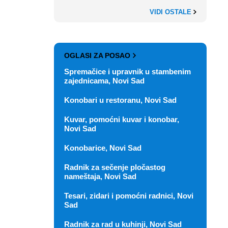
VIDI OSTALE
OGLASI ZA POSAO
Spremačice i upravnik u stambenim
zajednicama, Novi Sad
Konobari u restoranu, Novi Sad
Kuvar, pomoćni kuvar i konobar,
Novi Sad
Konobarice, Novi Sad
Radnik za sečenje pločastog
nameštaja, Novi Sad
Tesari, zidari i pomoćni radnici, Novi
Sad
Radnik za rad u kuhinji, Novi Sad