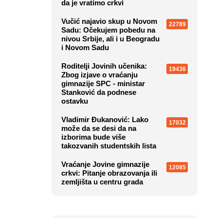
da je vratimo crkvi
Vučić najavio skup u Novom
22789
Sadu: Očekujem pobedu na
nivou Srbije, ali i u Beogradu
i Novom Sadu
Roditelji Jovinih učenika:
19436
Zbog izjave o vraćanju
gimnazije SPC - ministar
Stanković da podnese
ostavku
Vladimir Đukanović: Lako
17032
može da se desi da na
izborima bude više
takozvanih studentskih lista
Vraćanje Jovine gimnazije
12085
crkvi: Pitanje obrazovanja ili
zemljišta u centru grada