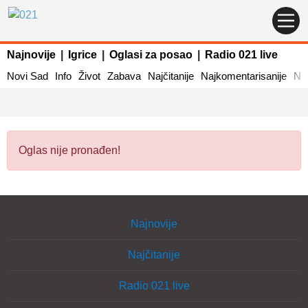
Najnovije
|
Igrice
|
Oglasi za posao
|
Radio 021 live
Novi Sad
Info
Život
Zabava
Najčitanije
Najkomentarisanije
Naj
Oglas nije pronađen!
Najnovije
Najčitanije
Radio 021 live