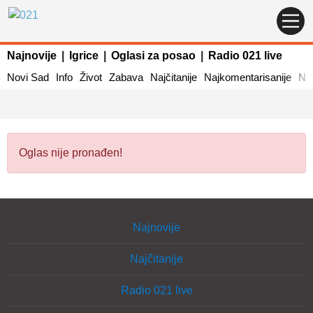
Najnovije
|
Igrice
|
Oglasi za posao
|
Radio 021 live
Novi Sad
Info
Život
Zabava
Najčitanije
Najkomentarisanije
Naj
Oglas nije pronađen!
Najnovije
Najčitanije
Radio 021 live