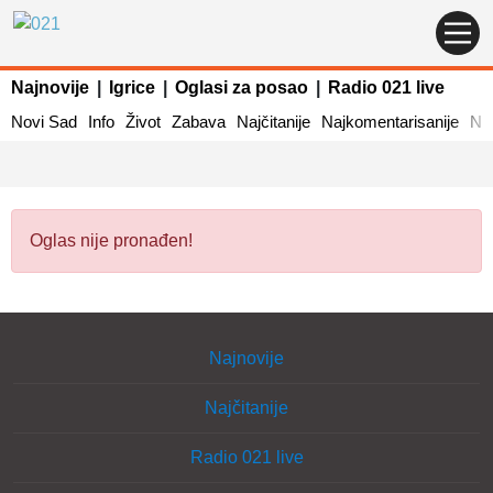
Najnovije
|
Igrice
|
Oglasi za posao
|
Radio 021 live
Novi Sad
Info
Život
Zabava
Najčitanije
Najkomentarisanije
Naj
Oglas nije pronađen!
Najnovije
Najčitanije
Radio 021 live