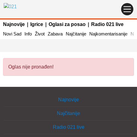
Najnovije
|
Igrice
|
Oglasi za posao
|
Radio 021 live
Novi Sad
Info
Život
Zabava
Najčitanije
Najkomentarisanije
Naj
Oglas nije pronađen!
Najnovije
Najčitanije
Radio 021 live