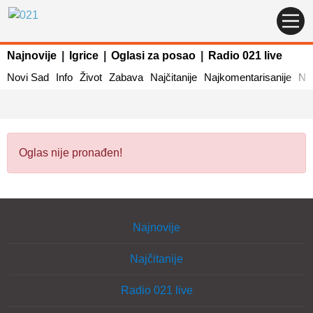
Najnovije
|
Igrice
|
Oglasi za posao
|
Radio 021 live
Novi Sad
Info
Život
Zabava
Najčitanije
Najkomentarisanije
Naj
Oglas nije pronađen!
Najnovije
Najčitanije
Radio 021 live