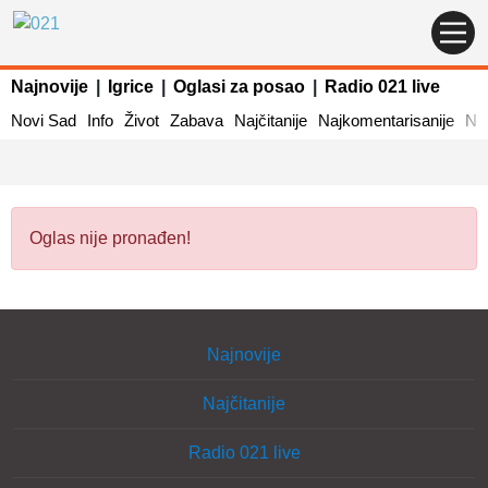
Najnovije
|
Igrice
|
Oglasi za posao
|
Radio 021 live
Novi Sad
Info
Život
Zabava
Najčitanije
Najkomentarisanije
Naj
Oglas nije pronađen!
Najnovije
Najčitanije
Radio 021 live