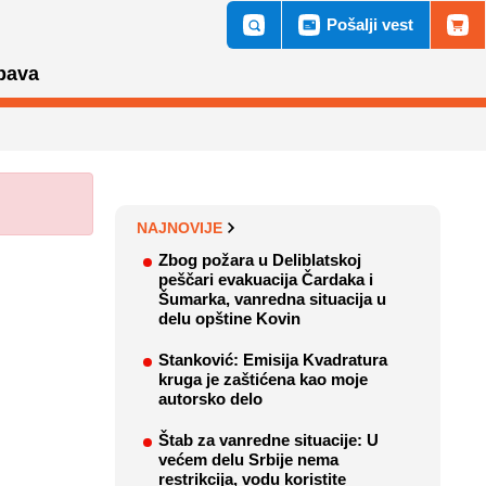
Pošalji vest
bava
NAJNOVIJE
Zbog požara u Deliblatskoj
peščari evakuacija Čardaka i
Šumarka, vanredna situacija u
delu opštine Kovin
Stanković: Emisija Kvadratura
kruga je zaštićena kao moje
autorsko delo
Štab za vanredne situacije: U
većem delu Srbije nema
restrikcija, vodu koristite