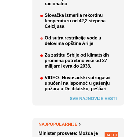
racionalno
Slovačka izmerila rekordnu
temperaturu od 42,2 stepena
Celzijusa
Od sutra restrikcije vode u
delovima opštine Arilje
Za zaštitu Srbije od klimatskih
promena potrebno više od 27
milijardi evra do 2033.
VIDEO: Novosadski vatrogasci
upućeni na ispomoć u gašenju
požara u Deliblatskoj peščari
SVE NAJNOVIJE VESTI
NAJPOPULARNIJE
Ministar prosvete: Možda je
34310