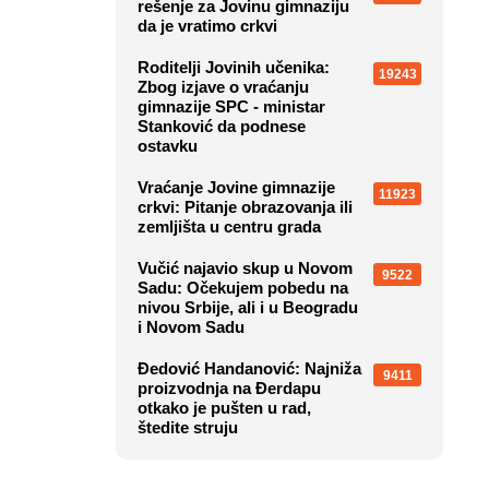
rešenje za Jovinu gimnaziju
da je vratimo crkvi
Roditelji Jovinih učenika:
19243
Zbog izjave o vraćanju
gimnazije SPC - ministar
Stanković da podnese
ostavku
Vraćanje Jovine gimnazije
11923
crkvi: Pitanje obrazovanja ili
zemljišta u centru grada
Vučić najavio skup u Novom
9522
Sadu: Očekujem pobedu na
nivou Srbije, ali i u Beogradu
i Novom Sadu
Đedović Handanović: Najniža
9411
proizvodnja na Đerdapu
otkako je pušten u rad,
štedite struju