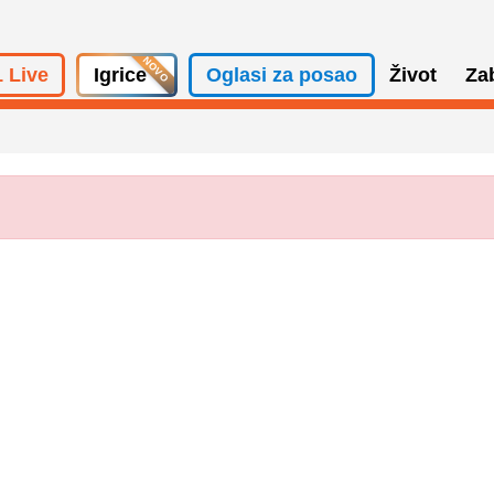
 Live
Igrice
Oglasi za posao
Život
Za