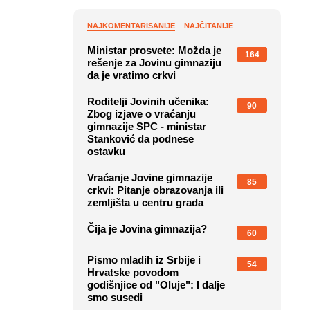
NAJKOMENTARISANIJE
NAJČITANIJE
Ministar prosvete: Možda je
164
rešenje za Jovinu gimnaziju
da je vratimo crkvi
Roditelji Jovinih učenika:
90
Zbog izjave o vraćanju
gimnazije SPC - ministar
Stanković da podnese
ostavku
Vraćanje Jovine gimnazije
85
crkvi: Pitanje obrazovanja ili
zemljišta u centru grada
Čija je Jovina gimnazija?
60
Pismo mladih iz Srbije i
54
Hrvatske povodom
godišnjice od "Oluje": I dalje
smo susedi