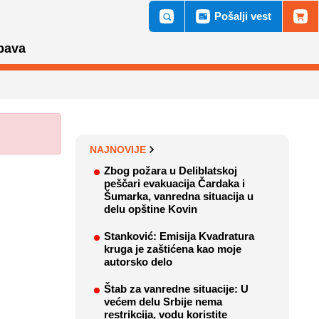
Pošalji vest
bava
NAJNOVIJE
Zbog požara u Deliblatskoj
peščari evakuacija Čardaka i
Šumarka, vanredna situacija u
delu opštine Kovin
Stanković: Emisija Kvadratura
kruga je zaštićena kao moje
autorsko delo
Štab za vanredne situacije: U
većem delu Srbije nema
restrikcija, vodu koristite