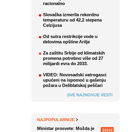
racionalno
Slovačka izmerila rekordnu
temperaturu od 42,2 stepena
Celzijusa
Od sutra restrikcije vode u
delovima opštine Arilje
Za zaštitu Srbije od klimatskih
promena potrebno više od 27
milijardi evra do 2033.
VIDEO: Novosadski vatrogasci
upućeni na ispomoć u gašenju
požara u Deliblatskoj peščari
SVE NAJNOVIJE VESTI
NAJPOPULARNIJE
Ministar prosvete: Možda je
34310