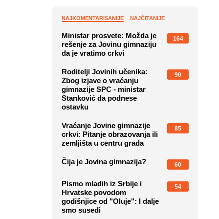
NAJKOMENTARISANIJE
NAJČITANIJE
Ministar prosvete: Možda je
164
rešenje za Jovinu gimnaziju
da je vratimo crkvi
Roditelji Jovinih učenika:
90
Zbog izjave o vraćanju
gimnazije SPC - ministar
Stanković da podnese
ostavku
Vraćanje Jovine gimnazije
85
crkvi: Pitanje obrazovanja ili
zemljišta u centru grada
Čija je Jovina gimnazija?
60
Pismo mladih iz Srbije i
54
Hrvatske povodom
godišnjice od "Oluje": I dalje
smo susedi