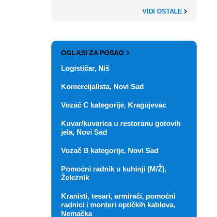
VIDI OSTALE
OGLASI ZA POSAO
Logističar, Niš
Komercijalista, Novi Sad
Vozač C kategorije, Kragujevac
Kuvar/kuvarica u restoranu gotovih
jela, Novi Sad
Vozač B kategorije, Novi Sad
Pomoćni radnik u kuhinji (M/Ž),
Železnik
Kranisti, tesari, armirači, pomoćni
radnici i monteri optičkih kablova,
Nemačka