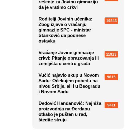
rešenje za Jovinu gimnaziju
da je vratimo crkvi
Roditelji Jovinih učenika:
19243
Zbog izjave o vraćanju
gimnazije SPC - ministar
Stanković da podnese
ostavku
Vraćanje Jovine gimnazije
11923
crkvi: Pitanje obrazovanja ili
zemljišta u centru grada
Vučić najavio skup u Novom
9615
Sadu: Očekujem pobedu na
nivou Srbije, ali i u Beogradu
i Novom Sadu
Đedović Handanović: Najniža
9411
proizvodnja na Đerdapu
otkako je pušten u rad,
štedite struju