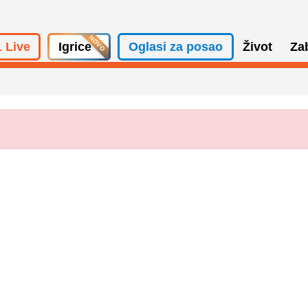
 Live
Igrice
Oglasi za posao
Život
Za