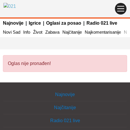
Najnovije
|
Igrice
|
Oglasi za posao
|
Radio 021 live
Novi Sad
Info
Život
Zabava
Najčitanije
Najkomentarisanije
Naj
Oglas nije pronađen!
Najnovije
Najčitanije
Radio 021 live