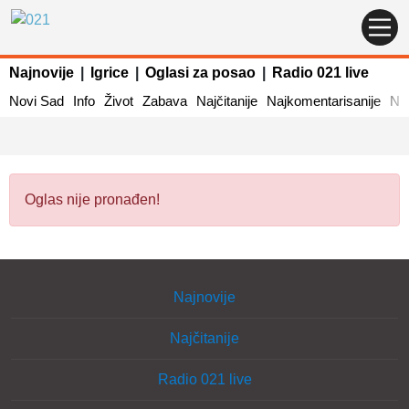
Najnovije
|
Igrice
|
Oglasi za posao
|
Radio 021 live
Novi Sad
Info
Život
Zabava
Najčitanije
Najkomentarisanije
Naj
Oglas nije pronađen!
Najnovije
Najčitanije
Radio 021 live