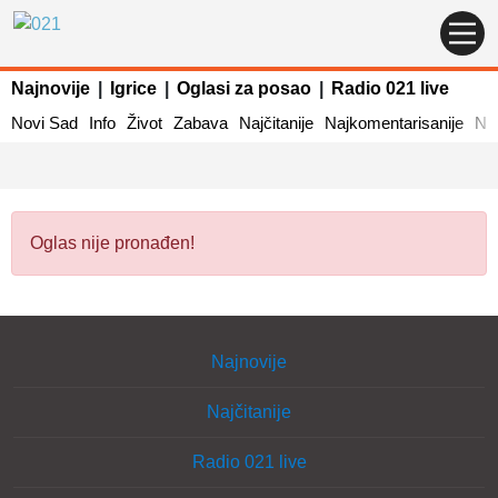
Najnovije
|
Igrice
|
Oglasi za posao
|
Radio 021 live
Novi Sad
Info
Život
Zabava
Najčitanije
Najkomentarisanije
Naj
Oglas nije pronađen!
Najnovije
Najčitanije
Radio 021 live