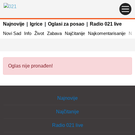
Najnovije
|
Igrice
|
Oglasi za posao
|
Radio 021 live
Novi Sad
Info
Život
Zabava
Najčitanije
Najkomentarisanije
Naj
Oglas nije pronađen!
Najnovije
Najčitanije
Radio 021 live