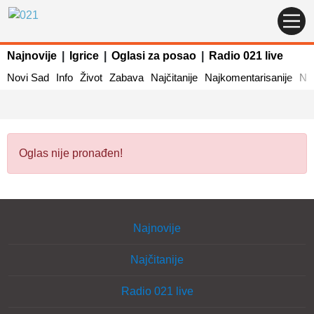
Najnovije
|
Igrice
|
Oglasi za posao
|
Radio 021 live
Novi Sad
Info
Život
Zabava
Najčitanije
Najkomentarisanije
Naj
Oglas nije pronađen!
Najnovije
Najčitanije
Radio 021 live