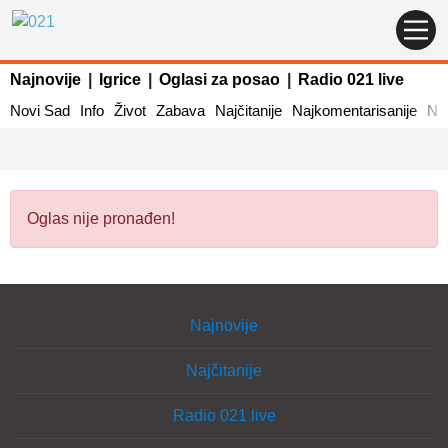
Najnovije
|
Igrice
|
Oglasi za posao
|
Radio 021 live
Novi Sad
Info
Život
Zabava
Najčitanije
Najkomentarisanije
Naj
Oglas nije pronađen!
Najnovije
Najčitanije
Radio 021 live