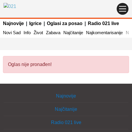
Najnovije
|
Igrice
|
Oglasi za posao
|
Radio 021 live
Novi Sad
Info
Život
Zabava
Najčitanije
Najkomentarisanije
Naj
Oglas nije pronađen!
Najnovije
Najčitanije
Radio 021 live