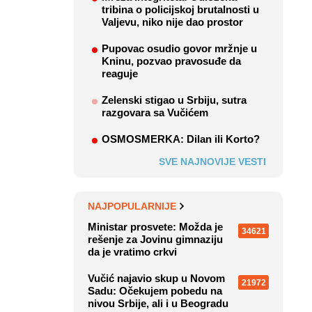
tribina o policijskoj brutalnosti u
Valjevu, niko nije dao prostor
Pupovac osudio govor mržnje u
Kninu, pozvao pravosuđe da
reaguje
Zelenski stigao u Srbiju, sutra
razgovara sa Vučićem
OSMOSMERKA: Dilan ili Korto?
SVE NAJNOVIJE VESTI
NAJPOPULARNIJE
Ministar prosvete: Možda je
34621
rešenje za Jovinu gimnaziju
da je vratimo crkvi
Vučić najavio skup u Novom
21972
Sadu: Očekujem pobedu na
nivou Srbije, ali i u Beogradu