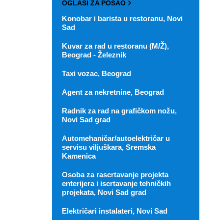
OGLASI ZA POSAO
Konobar i barista u restoranu, Novi
Sad
Kuvar za rad u restoranu (M/Ž),
Beograd - Železnik
Taxi vozac, Beograd
Agent za nekretnine, Beograd
Radnik za rad na grafičkom nožu,
Novi Sad grad
Automehaničar/autoelektričar u
servisu viljuškara, Sremska
Kamenica
Osoba za rascrtavanje projekta
enterijera i iscrtavanje tehničkih
projekata, Novi Sad grad
Električari instalateri, Novi Sad