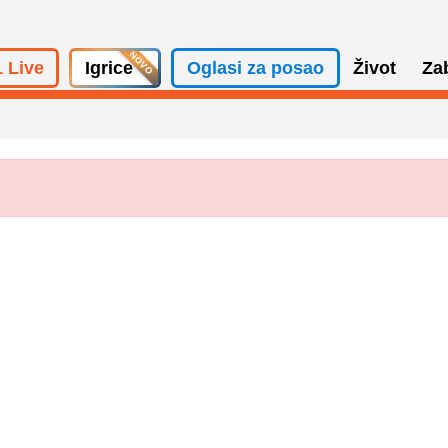
 Live
Igrice
Oglasi za posao
Život
Za