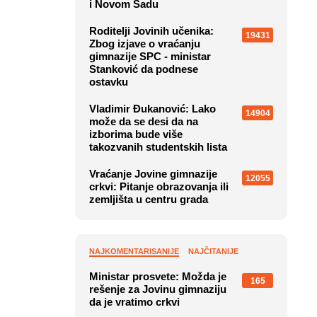
i Novom Sadu
Roditelji Jovinih učenika:
19431
Zbog izjave o vraćanju
gimnazije SPC - ministar
Stanković da podnese
ostavku
Vladimir Đukanović: Lako
14904
može da se desi da na
izborima bude više
takozvanih studentskih lista
Vraćanje Jovine gimnazije
12055
crkvi: Pitanje obrazovanja ili
zemljišta u centru grada
NAJKOMENTARISANIJE
NAJČITANIJE
Ministar prosvete: Možda je
165
rešenje za Jovinu gimnaziju
da je vratimo crkvi