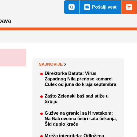
Pošalji vest
bava
NAJNOVIJE
Direktorka Batuta: Virus
Zapadnog Nila prenose komarci
Culex od juna do kraja septembra
Zašto Zelenski baš sad stiže u
Srbiju
Gužve na granici sa Hrvatskom:
Na Batrovcima četiri sata čekanja,
Šid duplo kraće
Mreža integriteta: Odložena