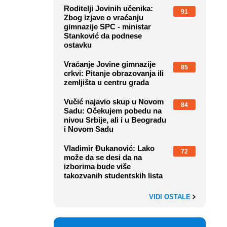
Roditelji Jovinih učenika:
91
Zbog izjave o vraćanju
gimnazije SPC - ministar
Stanković da podnese
ostavku
Vraćanje Jovine gimnazije
85
crkvi: Pitanje obrazovanja ili
zemljišta u centru grada
Vučić najavio skup u Novom
84
Sadu: Očekujem pobedu na
nivou Srbije, ali i u Beogradu
i Novom Sadu
Vladimir Đukanović: Lako
72
može da se desi da na
izborima bude više
takozvanih studentskih lista
VIDI OSTALE