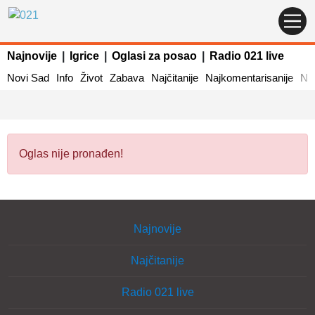
Najnovije
|
Igrice
|
Oglasi za posao
|
Radio 021 live
Novi Sad
Info
Život
Zabava
Najčitanije
Najkomentarisanije
Naj
Oglas nije pronađen!
Najnovije
Najčitanije
Radio 021 live