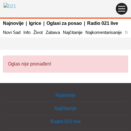
Najnovije
|
Igrice
|
Oglasi za posao
|
Radio 021 live
Novi Sad
Info
Život
Zabava
Najčitanije
Najkomentarisanije
Naj
Oglas nije pronađen!
Najnovije
Najčitanije
Radio 021 live