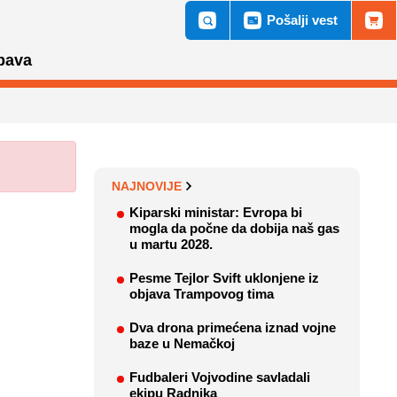
Pošalji vest
bava
NAJNOVIJE
Kiparski ministar: Evropa bi
mogla da počne da dobija naš gas
u martu 2028.
Pesme Tejlor Svift uklonjene iz
objava Trampovog tima
Dva drona primećena iznad vojne
baze u Nemačkoj
Fudbaleri Vojvodine savladali
ekipu Radnika