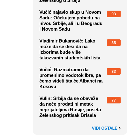
Zelenskog u Srbiju
Vučić najavio skup u Novom
93
Sadu: Očekujem pobedu na
nivou Srbije, ali i u Beogradu
i Novom Sadu
Vladimir Đukanović: Lako
85
može da se desi da na
izborima bude više
takozvanih studentskih lista
Vučić: Razmatramo da
83
promenimo vodotok Ibra, pa
ćemo videti šta će Albanci na
Kosovu
Vulin: Srbija da se obaveže
77
da neće prodati ni metak
neprijateljima Rusije, poseta
Zelenskog pritisak Brisela
VIDI OSTALE