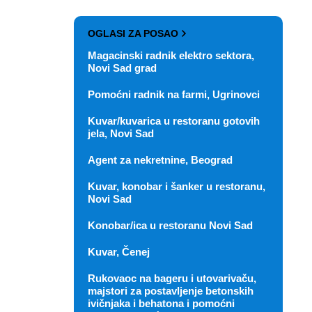
OGLASI ZA POSAO
Magacinski radnik elektro sektora,
Novi Sad grad
Pomoćni radnik na farmi, Ugrinovci
Kuvar/kuvarica u restoranu gotovih
jela, Novi Sad
Agent za nekretnine, Beograd
Kuvar, konobar i šanker u restoranu,
Novi Sad
Konobar/ica u restoranu Novi Sad
Kuvar, Čenej
Rukovaoc na bageru i utovarivaču,
majstori za postavljenje betonskih
ivičnjaka i behatona i pomoćni