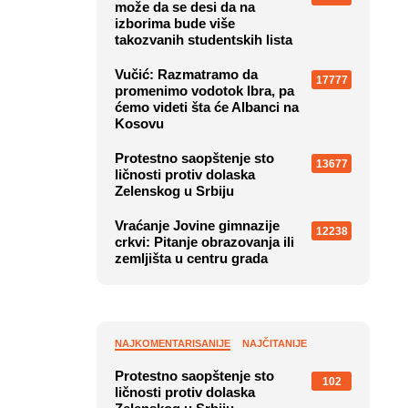
može da se desi da na
izborima bude više
takozvanih studentskih lista
Vučić: Razmatramo da
17777
promenimo vodotok Ibra, pa
ćemo videti šta će Albanci na
Kosovu
Protestno saopštenje sto
13677
ličnosti protiv dolaska
Zelenskog u Srbiju
Vraćanje Jovine gimnazije
12238
crkvi: Pitanje obrazovanja ili
zemljišta u centru grada
NAJKOMENTARISANIJE
NAJČITANIJE
Protestno saopštenje sto
102
ličnosti protiv dolaska