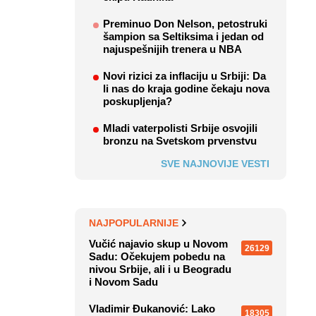
Preminuo Don Nelson, petostruki
šampion sa Seltiksima i jedan od
najuspešnijih trenera u NBA
Novi rizici za inflaciju u Srbiji: Da
li nas do kraja godine čekaju nova
poskupljenja?
Mladi vaterpolisti Srbije osvojili
bronzu na Svetskom prvenstvu
SVE NAJNOVIJE VESTI
NAJPOPULARNIJE
Vučić najavio skup u Novom
26129
Sadu: Očekujem pobedu na
nivou Srbije, ali i u Beogradu
i Novom Sadu
Vladimir Đukanović: Lako
18305