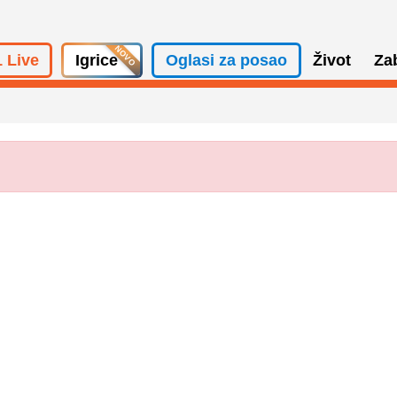
 Live
Igrice
Oglasi za posao
Život
Za