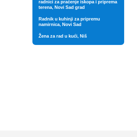
radnici za praćenje iskopa i priprema
terena, Novi Sad grad
Radnik u kuhinji za pripremu
namirnica, Novi Sad
Žena za rad u kući, Niš