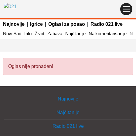
Najnovije
|
Igrice
|
Oglasi za posao
|
Radio 021 live
Novi Sad
Info
Život
Zabava
Najčitanije
Najkomentarisanije
Naj
Oglas nije pronađen!
Najnovije
Najčitanije
Radio 021 live