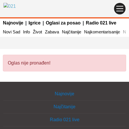
Najnovije
|
Igrice
|
Oglasi za posao
|
Radio 021 live
Novi Sad
Info
Život
Zabava
Najčitanije
Najkomentarisanije
Naj
Oglas nije pronađen!
Najnovije
Najčitanije
Radio 021 live