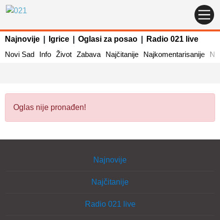
Najnovije
|
Igrice
|
Oglasi za posao
|
Radio 021 live
Novi Sad
Info
Život
Zabava
Najčitanije
Najkomentarisanije
Naj
Oglas nije pronađen!
Najnovije
Najčitanije
Radio 021 live