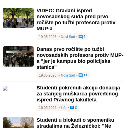
VIDEO: Građani ispred
novosadskog suda pred prvo
ročište po tužbi profesora protiv
MUP-a
4
19.05.2026.
•
Novi Sad
•
Danas prvo ročište po tužbi
novosadskih profesora protiv MUP-
a "jer je kampus bio policijska
stanica"
11
19.05.2026.
•
Novi Sad
•
Studenti pokrenuli akciju donacija
za starijeg muškarca povređenog
ispred Pravnog fakulteta
2
16.05.2026.
•
Info
•
Studenti u blokadi o spomeniku
stradalima na Železničkoj: "Ne