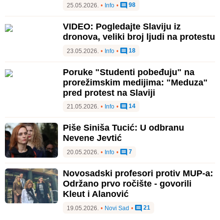
98
25.05.2026.
•
Info
•
VIDEO: Pogledajte Slaviju iz
dronova, veliki broj ljudi na protestu
18
23.05.2026.
•
Info
•
Poruke "Studenti pobeđuju" na
prorežimskim medijima: "Meduza"
pred protest na Slaviji
14
21.05.2026.
•
Info
•
Piše Siniša Tucić: U odbranu
Nevene Jevtić
7
20.05.2026.
•
Info
•
Novosadski profesori protiv MUP-a:
Održano prvo ročište - govorili
Kleut i Alanović
21
19.05.2026.
•
Novi Sad
•