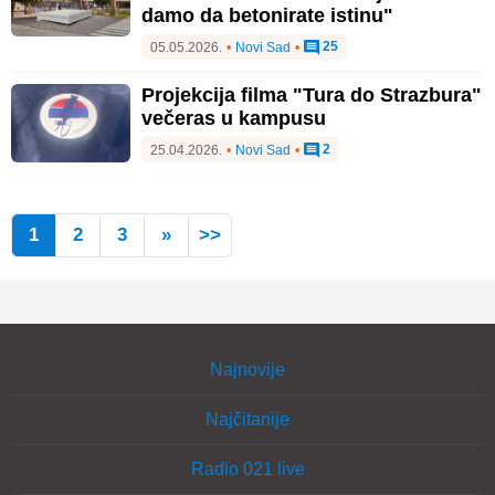
damo da betonirate istinu"
25
05.05.2026.
•
Novi Sad
•
Projekcija filma "Tura do Strazbura"
večeras u kampusu
2
25.04.2026.
•
Novi Sad
•
1
2
3
»
>>
Najnovije
Najčitanije
Radio 021 live