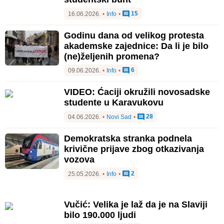
15
16.06.2026.
•
Info
•
Godinu dana od velikog protesta
akademske zajednice: Da li je bilo
(ne)željenih promena?
6
09.06.2026.
•
Info
•
VIDEO: Ćaciji okružili novosadske
studente u Karavukovu
28
04.06.2026.
•
Novi Sad
•
Demokratska stranka podnela
krivične prijave zbog otkazivanja
vozova
2
25.05.2026.
•
Info
•
Vučić: Velika je laž da je na Slaviji
bilo 190.000 ljudi