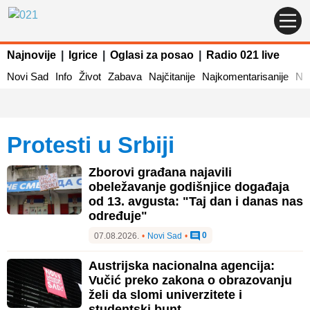
Najnovije
|
Igrice
|
Oglasi za posao
|
Radio 021 live
Novi Sad
Info
Život
Zabava
Najčitanije
Najkomentarisanije
Naj
Protesti u Srbiji
Zborovi građana najavili
obeležavanje godišnjice događaja
od 13. avgusta: "Taj dan i danas nas
određuje"
0
07.08.2026.
•
Novi Sad
•
Austrijska nacionalna agencija:
Vučić preko zakona o obrazovanju
želi da slomi univerzitete i
studentski bunt