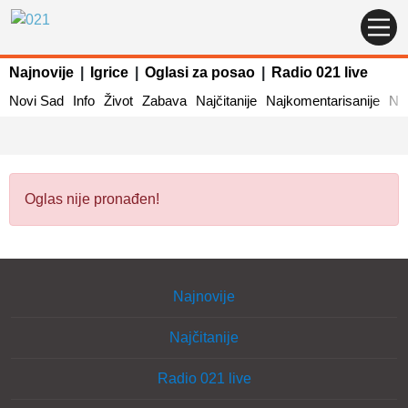
Najnovije
|
Igrice
|
Oglasi za posao
|
Radio 021 live
Novi Sad
Info
Život
Zabava
Najčitanije
Najkomentarisanije
Naj
Oglas nije pronađen!
Najnovije
Najčitanije
Radio 021 live