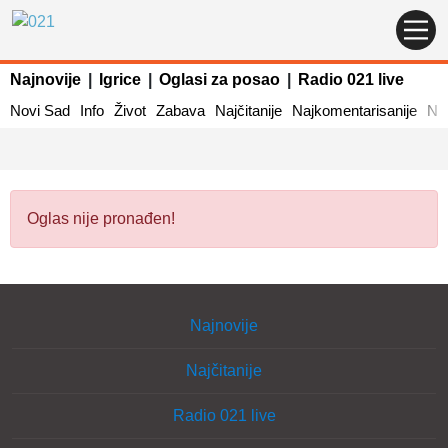
Najnovije
|
Igrice
|
Oglasi za posao
|
Radio 021 live
Novi Sad
Info
Život
Zabava
Najčitanije
Najkomentarisanije
Naj
Oglas nije pronađen!
Najnovije
Najčitanije
Radio 021 live