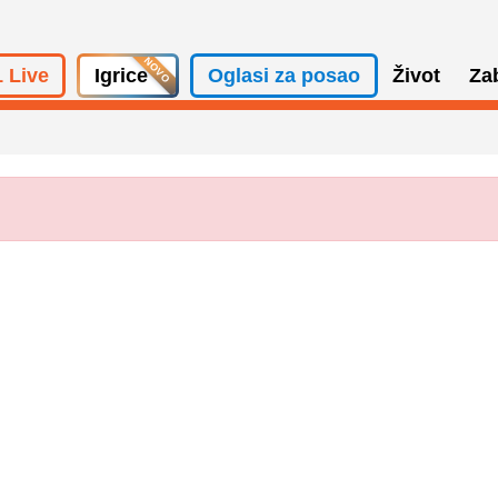
 Live
Igrice
Oglasi za posao
Život
Za