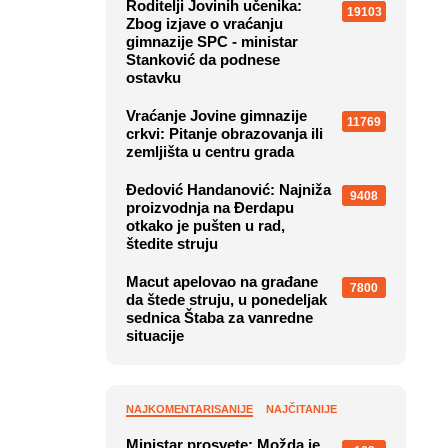
Roditelji Jovinih učenika:
19103
Zbog izjave o vraćanju
gimnazije SPC - ministar
Stanković da podnese
ostavku
Vraćanje Jovine gimnazije
11769
crkvi: Pitanje obrazovanja ili
zemljišta u centru grada
Đedović Handanović: Najniža
9408
proizvodnja na Đerdapu
otkako je pušten u rad,
štedite struju
Macut apelovao na građane
7800
da štede struju, u ponedeljak
sednica Štaba za vanredne
situacije
NAJKOMENTARISANIJE
NAJČITANIJE
Ministar prosvete: Možda je