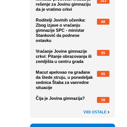
163
rešenje za Jovinu gimnaziju
da je vratimo crkvi
Roditelji Jovinih učenika:
88
Zbog izjave o vraćanju
gimnazije SPC - ministar
Stanković da podnese
ostavku
Vraćanje Jovine gimnazije
85
crkvi: Pitanje obrazovanja ili
zemljišta u centru grada
Macut apelovao na građane
65
da štede struju, u ponedeljak
sednica Štaba za vanredne
situacije
Čija je Jovina gimnazija?
58
VIDI OSTALE