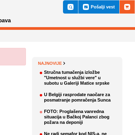
Pošalji vest
bava
NAJNOVIJE
Stručna tumačenja izložbe
"Umetnost u službi vere" u
subotu u Galeriji Matice srpske
U Belgiji rasprodate naočare za
posmatranje pomračenja Sunca
FOTO: Proglašena vanredna
situacija u Bačkoj Palanci zbog
požara na deponiji
Ne radi semafor kod NIS-a, ne