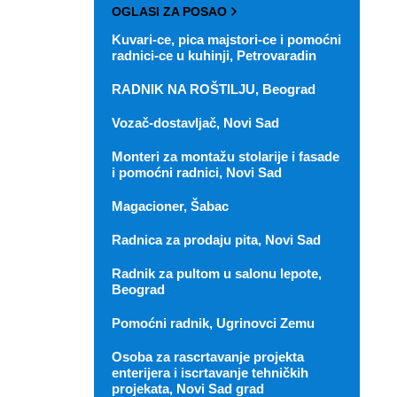
OGLASI ZA POSAO
Kuvari-ce, pica majstori-ce i pomoćni
radnici-ce u kuhinji, Petrovaradin
RADNIK NA ROŠTILJU, Beograd
Vozač-dostavljač, Novi Sad
Monteri za montažu stolarije i fasade
i pomoćni radnici, Novi Sad
Magacioner, Šabac
Radnica za prodaju pita, Novi Sad
Radnik za pultom u salonu lepote,
Beograd
Pomoćni radnik, Ugrinovci Zemu
Osoba za rascrtavanje projekta
enterijera i iscrtavanje tehničkih
projekata, Novi Sad grad