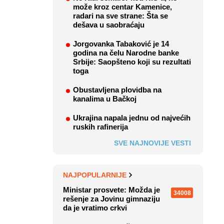
može kroz centar Kamenice,
radari na sve strane: Šta se
dešava u saobraćaju
Jorgovanka Tabaković je 14
godina na čelu Narodne banke
Srbije: Saopšteno koji su rezultati
toga
Obustavljena plovidba na
kanalima u Bačkoj
Ukrajina napala jednu od najvećih
ruskih rafinerija
SVE NAJNOVIJE VESTI
NAJPOPULARNIJE
Ministar prosvete: Možda je
34008
rešenje za Jovinu gimnaziju
da je vratimo crkvi