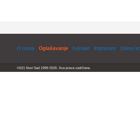
O nama
Oglašavanje
Kontakt
Impresum
Uslovi k
©021 Novi Sad 1999-2026. Sva prava zadržana.