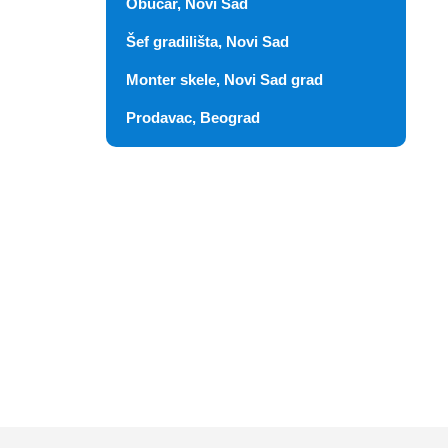
Obućar, Novi Sad
Šef gradilišta, Novi Sad
Monter skele, Novi Sad grad
Prodavac, Beograd