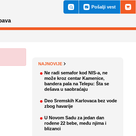
Pošalji vest
bava
NAJNOVIJE
Ne radi semafor kod NIS-a, ne
može kroz centar Kamenice,
bandera pala na Telepu: Šta se
dešava u saobraćaju
Deo Sremskih Karlovaca bez vode
zbog havarije
U Novom Sadu za jedan dan
rođene 22 bebe, među njima i
blizanci