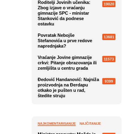
Roditelji Jovinih učenika:
19020
Zbog izjave o vraćanju
gimnazije SPC - ministar
Stanković da podnese
ostavku
Povratak Nebojše
13681
Stefanovića u prve redove
naprednjaka?
Vraćanje Jovine gimnazije
11573
crkvi: Pitanje obrazovanja ili
zemljišta u centru grada
Đedović Handanović: Najniža
9399
proizvodnja na Đerdapu
otkako je pušten u rad,
štedite struju
NAJKOMENTARISANIJE
NAJČITANIJE