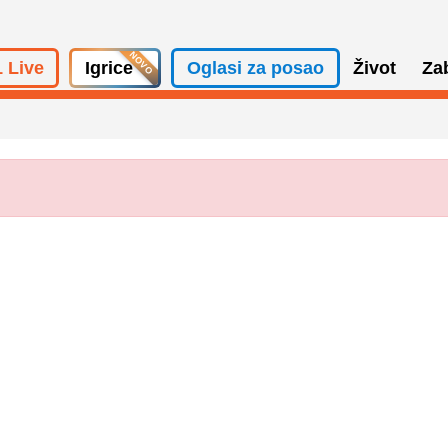
 Live
Igrice
Oglasi za posao
Život
Za