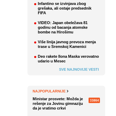
Infantino se izvinjava zbog
grešaka, ali ostaje predsednik
FIFA
VIDEO: Japan obeležava 81
godinu od bacanja atomske
bombe na Hirošimu
Više linija javnog prevoza menja
trase u Sremskoj Kamenici
Deo rakete Ilona Maska verovatno
udario u Mesec
SVE NAJNOVIJE VESTI
NAJPOPULARNIJE
Ministar prosvete: Možda je
33864
rešenje za Jovinu gimnaziju
da je vratimo crkvi