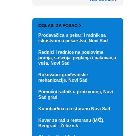
OGLASI ZA POSAO
Prodavačica u pekari i radnik sa
iskustvom u pekarstvu, Novi Sad
Radnici i radnice na poslovima
pranja, sušenja, peglanja i pakovanja
veša, Novi Sad
Rukovaoci građevinske
mehanizacije, Novi Sad
Pomoćni radnik u proizvodnji, Novi
Sad grad
Konobar/ica u restoranu Novi Sad
Kuvar za rad u restoranu (M/Ž),
Beograd - Železnik