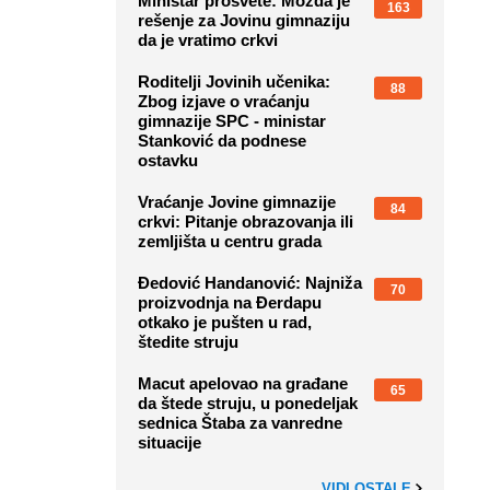
Ministar prosvete: Možda je
163
rešenje za Jovinu gimnaziju
da je vratimo crkvi
Roditelji Jovinih učenika:
88
Zbog izjave o vraćanju
gimnazije SPC - ministar
Stanković da podnese
ostavku
Vraćanje Jovine gimnazije
84
crkvi: Pitanje obrazovanja ili
zemljišta u centru grada
Đedović Handanović: Najniža
70
proizvodnja na Đerdapu
otkako je pušten u rad,
štedite struju
Macut apelovao na građane
65
da štede struju, u ponedeljak
sednica Štaba za vanredne
situacije
VIDI OSTALE